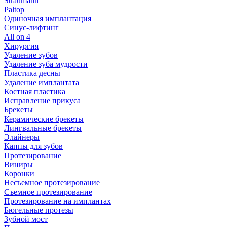
Straumann
Paltop
Одиночная имплантация
Синус-лифтинг
All on 4
Хирургия
Удаление зубов
Удаление зуба мудрости
Пластика десны
Удаление имплантата
Костная пластика
Исправление прикуса
Брекеты
Керамические брекеты
Лингвальные брекеты
Элайнеры
Каппы для зубов
Протезирование
Виниры
Коронки
Несъемное протезирование
Съемное протезирование
Протезирование на имплантах
Бюгельные протезы
Зубной мост