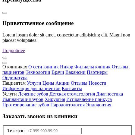
Приветственное сообщение
Lorem ipsum dolor sit amet, consectetur adipisicing elit. Magni non
placeat voluptates!
Подробнее
О клиниках
О сети клиник Никор
Филиалы клиник
Отзывы
пациентов
Технологии
Врачи
Вакансии
Партнеры
Ординатура
Пациентам
Услуги
Цены
Акции
Отзывы
Новости
Информация для пациентов
Контакты
Услуги
Лечение зубов
Детская стоматология
Диагностика
Имплантация зубов
Хирургия
Исправление прикуса
Протезирование зубов
Пародонтология
Эндодонтия
Заказать звонок из клиники
Телефон