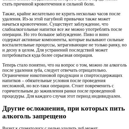
стать причиной кровотечения и сильной боли.
Также, крайне желательно не курить несколько часов после
удаления. Из-за этой пагубной привычки также может
начаться кровотечение. Существует заблуждение, что
слабоалкогольные напитки все же можно употреблять после
операции. Но это большое заблуждение. Пиво и вино
содержат активные компоненты, которые вызывают сильные
воспалительные процессы, затрагивающие не только ранку, но
и десну в целом. Для устранений последствий может
потребоваться куда более серьезная операция.
Теперь стало понятно, что на вопрос о том, можно ли алкоголь
после удаления зуба, следует отвечать отрицательно.
Ограничение никотиновой продукции и спиртосодержащих
напитков – обязательные условия после проведения
несложной, но все-таки операции. Стоит повременить с
горячительным до заживления ранки после проведенной
процедуры. Для каждого случая этот период индивидуален.
Другие осложнения, при которых пить
алкоголь запрещено
Визит к стоматологу с целью удалить зуб может