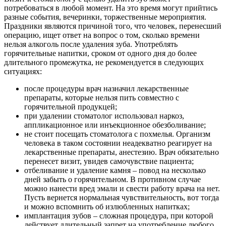
потребоваться в любой момент. На это время могут прийтись
разные события, вечеринки, торжественные мероприятия.
Праздники являются причиной того, что человек, перенесший
операцию, ищет ответ на вопрос о том, сколько времени
нельзя алкоголь после удаления зуба. Употреблять
горячительные напитки, сроком от одного дня до более
длительного промежутка, не рекомендуется в следующих
ситуациях:
после процедуры врач назначил лекарственные
препараты, которые нельзя пить совместно с
горячительной продукцей;
при удалении стоматолог использовал наркоз,
аппликационное или инъекционное обезболивание;
не стоит посещать стоматолога с похмелья. Организм
человека в таком состоянии неадекватно реагирует на
лекарственные препараты, анестезию. Врач обязательно
перенесет визит, увидев самочувствие пациента;
отбеливание и удаление камня – повод на несколько
дней забыть о горячительном. В противном случае
можно нанести вред эмали и свести работу врача на нет.
Пусть вернется нормальная чувствительность, вот тогда
и можно вспомнить об излюбленных напитках;
имплантация зубов – сложная процедура, при которой
действует длительный запрет на употребление любого