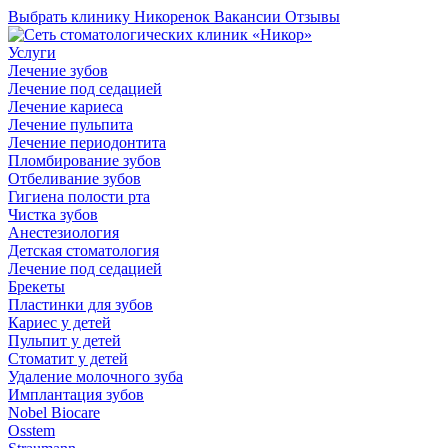
Выбрать клинику
Никоренок
Вакансии
Отзывы
Услуги
Лечение зубов
Лечение под седацией
Лечение кариеса
Лечение пульпита
Лечение периодонтита
Пломбирование зубов
Отбеливание зубов
Гигиена полости рта
Чистка зубов
Анестезиология
Детская стоматология
Лечение под седацией
Брекеты
Пластинки для зубов
Кариес у детей
Пульпит у детей
Стоматит у детей
Удаление молочного зуба
Имплантация зубов
Nobel Biocare
Osstem