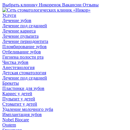
Выбрать клинику
Никоренок
Вакансии
Отзывы
Услуги
Лечение зубов
Лечение под седацией
Лечение кариеса
Лечение пульпита
Лечение периодонтита
Пломбирование зубов
Отбеливание зубов
Гигиена полости рта
Чистка зубов
Анестезиология
Детская стоматология
Лечение под седацией
Брекеты
Пластинки для зубов
Кариес у детей
Пульпит у детей
Стоматит у детей
Удаление молочного зуба
Имплантация зубов
Nobel Biocare
Osstem