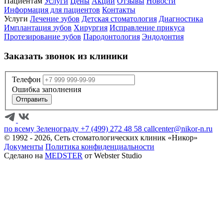
Пациентам
Услуги
Цены
Акции
Отзывы
Новости
Информация для пациентов
Контакты
Услуги
Лечение зубов
Детская стоматология
Диагностика
Имплантация зубов
Хирургия
Исправление прикуса
Протезирование зубов
Пародонтология
Эндодонтия
Заказать звонок из клиники
Телефон
Ошибка заполнения
Отправить
по всему Зеленограду
+7 (499) 272 48 58
callcenter@nikor-n.ru
© 1992 - 2026, Сеть стоматологических клиник «Никор»
Документы
Политика конфиденциальности
Сделано на
MEDSTER
от Webster Studio