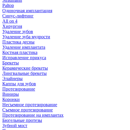
Straumann
Paltop
Одиночная имплантация
Синус-лифтинг
All on 4
Хирургия
Удаление зубов
Удаление зуба мудрости
Пластика десны
Удаление имплантата
Костная пластика
Исправление прикуса
Брекеты
Керамические брекеты
Лингвальные брекеты
Элайнеры
Каппы для зубов
Протезирование
Виниры
Коронки
Несъемное протезирование
Съемное протезирование
Протезирование на имплантах
Бюгельные протезы
Зубной мост