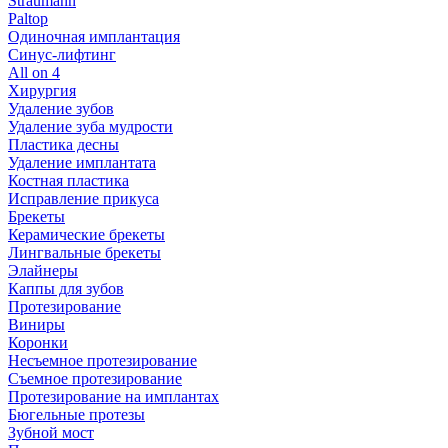
Straumann
Paltop
Одиночная имплантация
Синус-лифтинг
All on 4
Хирургия
Удаление зубов
Удаление зуба мудрости
Пластика десны
Удаление имплантата
Костная пластика
Исправление прикуса
Брекеты
Керамические брекеты
Лингвальные брекеты
Элайнеры
Каппы для зубов
Протезирование
Виниры
Коронки
Несъемное протезирование
Съемное протезирование
Протезирование на имплантах
Бюгельные протезы
Зубной мост