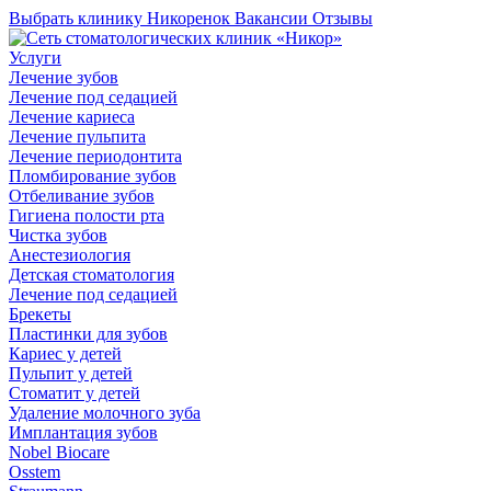
Выбрать клинику
Никоренок
Вакансии
Отзывы
Услуги
Лечение зубов
Лечение под седацией
Лечение кариеса
Лечение пульпита
Лечение периодонтита
Пломбирование зубов
Отбеливание зубов
Гигиена полости рта
Чистка зубов
Анестезиология
Детская стоматология
Лечение под седацией
Брекеты
Пластинки для зубов
Кариес у детей
Пульпит у детей
Стоматит у детей
Удаление молочного зуба
Имплантация зубов
Nobel Biocare
Osstem