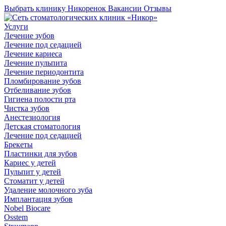
Выбрать клинику
Никоренок
Вакансии
Отзывы
Услуги
Лечение зубов
Лечение под седацией
Лечение кариеса
Лечение пульпита
Лечение периодонтита
Пломбирование зубов
Отбеливание зубов
Гигиена полости рта
Чистка зубов
Анестезиология
Детская стоматология
Лечение под седацией
Брекеты
Пластинки для зубов
Кариес у детей
Пульпит у детей
Стоматит у детей
Удаление молочного зуба
Имплантация зубов
Nobel Biocare
Osstem