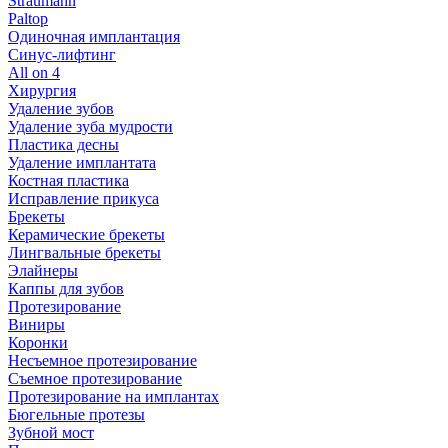
Straumann
Paltop
Одиночная имплантация
Синус-лифтинг
All on 4
Хирургия
Удаление зубов
Удаление зуба мудрости
Пластика десны
Удаление имплантата
Костная пластика
Исправление прикуса
Брекеты
Керамические брекеты
Лингвальные брекеты
Элайнеры
Каппы для зубов
Протезирование
Виниры
Коронки
Несъемное протезирование
Съемное протезирование
Протезирование на имплантах
Бюгельные протезы
Зубной мост