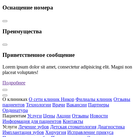
Оснащение номера
Преимущества
Приветственное сообщение
Lorem ipsum dolor sit amet, consectetur adipisicing elit. Magni non
placeat voluptates!
Подробнее
О клиниках
О сети клиник Никор
Филиалы клиник
Отзывы
пациентов
Технологии
Врачи
Вакансии
Партнеры
Ординатура
Пациентам
Услуги
Цены
Акции
Отзывы
Новости
Информация для пациентов
Контакты
Услуги
Лечение зубов
Детская стоматология
Диагностика
Имплантация зубов
Хирургия
Исправление прикуса