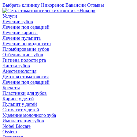
Выбрать клинику
Никоренок
Вакансии
Отзывы
Услуги
Лечение зубов
Лечение под седацией
Лечение кариеса
Лечение пульпита
Лечение периодонтита
Пломбирование зубов
Отбеливание зубов
Гигиена полости рта
Чистка зубов
Анестезиология
Детская стоматология
Лечение под седацией
Брекеты
Пластинки для зубов
Кариес у детей
Пульпит у детей
Стоматит у детей
Удаление молочного зуба
Имплантация зубов
Nobel Biocare
Osstem