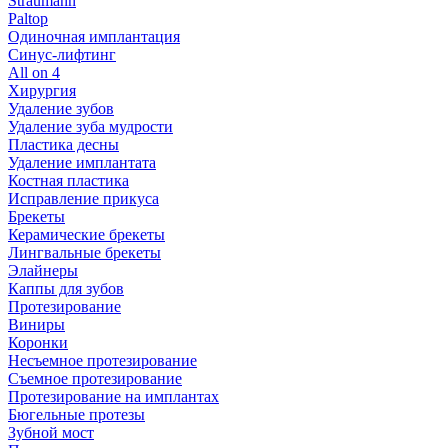
Straumann
Paltop
Одиночная имплантация
Синус-лифтинг
All on 4
Хирургия
Удаление зубов
Удаление зуба мудрости
Пластика десны
Удаление имплантата
Костная пластика
Исправление прикуса
Брекеты
Керамические брекеты
Лингвальные брекеты
Элайнеры
Каппы для зубов
Протезирование
Виниры
Коронки
Несъемное протезирование
Съемное протезирование
Протезирование на имплантах
Бюгельные протезы
Зубной мост