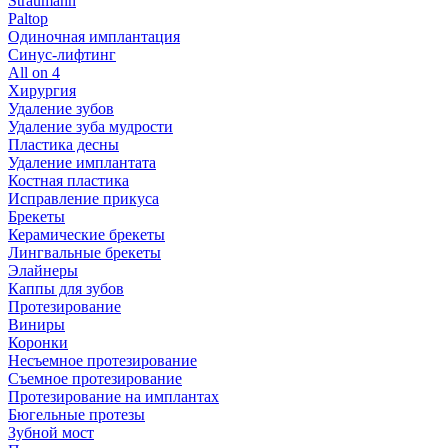
Straumann
Paltop
Одиночная имплантация
Синус-лифтинг
All on 4
Хирургия
Удаление зубов
Удаление зуба мудрости
Пластика десны
Удаление имплантата
Костная пластика
Исправление прикуса
Брекеты
Керамические брекеты
Лингвальные брекеты
Элайнеры
Каппы для зубов
Протезирование
Виниры
Коронки
Несъемное протезирование
Съемное протезирование
Протезирование на имплантах
Бюгельные протезы
Зубной мост