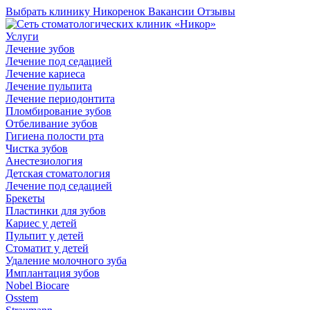
Выбрать клинику
Никоренок
Вакансии
Отзывы
Услуги
Лечение зубов
Лечение под седацией
Лечение кариеса
Лечение пульпита
Лечение периодонтита
Пломбирование зубов
Отбеливание зубов
Гигиена полости рта
Чистка зубов
Анестезиология
Детская стоматология
Лечение под седацией
Брекеты
Пластинки для зубов
Кариес у детей
Пульпит у детей
Стоматит у детей
Удаление молочного зуба
Имплантация зубов
Nobel Biocare
Osstem