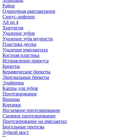
Straumann
Paltop
Одиночная имплантация
Синус-лифтинг
All on 4
Хирургия
Удаление зубов
Удаление зуба мудрости
Пластика десны
Удаление имплантата
Костная пластика
Исправление прикуса
Брекеты
Керамические брекеты
Лингвальные брекеты
Элайнеры
Каппы для зубов
Протезирование
Виниры
Коронки
Несъемное протезирование
Съемное протезирование
Протезирование на имплантах
Бюгельные протезы
Зубной мост