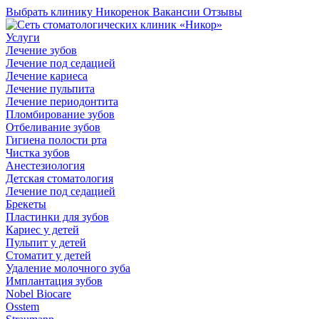
Выбрать клинику
Никоренок
Вакансии
Отзывы
Услуги
Лечение зубов
Лечение под седацией
Лечение кариеса
Лечение пульпита
Лечение периодонтита
Пломбирование зубов
Отбеливание зубов
Гигиена полости рта
Чистка зубов
Анестезиология
Детская стоматология
Лечение под седацией
Брекеты
Пластинки для зубов
Кариес у детей
Пульпит у детей
Стоматит у детей
Удаление молочного зуба
Имплантация зубов
Nobel Biocare
Osstem